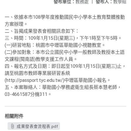
發布單位：
教務處
|
發布人：
教學組
一、依據本市108學年度推動國民中小學本土教育整體推動
方案辦理。
二、旨揭成果發表會相關訊息如下：
三、時間：109年1月15日(星期三)，下午1時至下午5時。
(一)研習地點：桃園市中壢區華勛國小視聽教室。
(二)參加對象：本市公立國民中小學一般教師及教授本土語
文課程(閩南語)教學支援工作人員。
四、報名方式及日期：即日起至109年1月15日(星期三)止，
請至桃園市教師專業展研習系統
(http://passport.tyc.edu.tw/)中壢區華勛國小報名。
五、本案聯絡人：華勛國小學務處衛生組長蔡本慧老師，
03-4661587分機311。
相關附件
成果發表會流程表.pdf