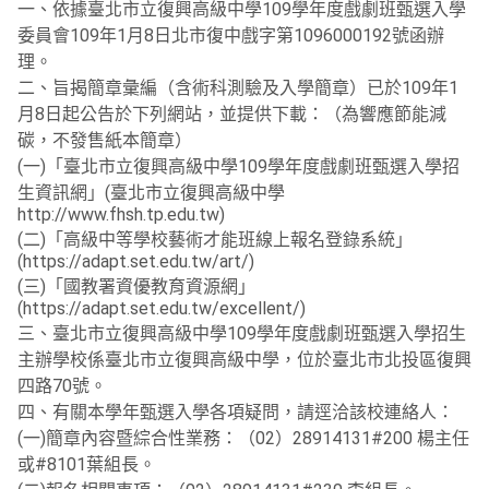
一、依據臺北市立復興高級中學109學年度戲劇班甄選入學
委員會109年1月8日北市復中戲字第1096000192號函辦
理。
二、旨揭簡章彙編（含術科測驗及入學簡章）已於109年1
月8日起公告於下列網站，並提供下載：（為響應節能減
碳，不發售紙本簡章）
(一)「臺北市立復興高級中學109學年度戲劇班甄選入學招
生資訊網」(臺北市立復興高級中學
http://www.fhsh.tp.edu.tw)
(二)「高級中等學校藝術才能班線上報名登錄系統」
(https://adapt.set.edu.tw/art/)
(三)「國教署資優教育資源網」
(https://adapt.set.edu.tw/excellent/)
三、臺北市立復興高級中學109學年度戲劇班甄選入學招生
主辦學校係臺北市立復興高級中學，位於臺北市北投區復興
四路70號。
四、有關本學年甄選入學各項疑問，請逕洽該校連絡人：
(一)簡章內容暨綜合性業務：（02）28914131#200 楊主任
或#8101葉組長。