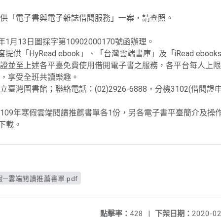
供「電子書與電子雜誌借閱服務」一案，請查照。
1月13日圖採字第10902000170號函辦理。
供「HyRead ebook」、「台灣雲端書庫」及「iRead ebo
證並至上述各平臺免費使用借閱電子書之服務，各平台每人上限6
證，享受全班共讀樂趣。
灣圖書館；聯絡電話：(02)2926-6888，分機3102(借閱證申
109年寒假雲端閱讀推薦書單各1份，另各電子書平臺簡介及操
專區下載。
假─雲端閱讀推薦書單.pdf
點擊率：
428
|
下架日期：
2020-02