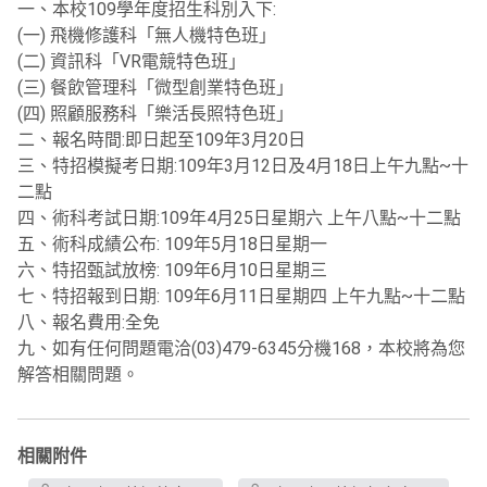
一、本校109學年度招生科別入下:
(一) 飛機修護科「無人機特色班」
(二) 資訊科「VR電競特色班」
(三) 餐飲管理科「微型創業特色班」
(四) 照顧服務科「樂活長照特色班」
二、報名時間:即日起至109年3月20日
三、特招模擬考日期:109年3月12日及4月18日上午九點~十
二點
四、術科考試日期:109年4月25日星期六 上午八點~十二點
五、術科成績公布: 109年5月18日星期一
六、特招甄試放榜: 109年6月10日星期三
七、特招報到日期: 109年6月11日星期四 上午九點~十二點
八、報名費用:全免
九、如有任何問題電洽(03)479-6345分機168，本校將為您
解答相關問題。
相關附件