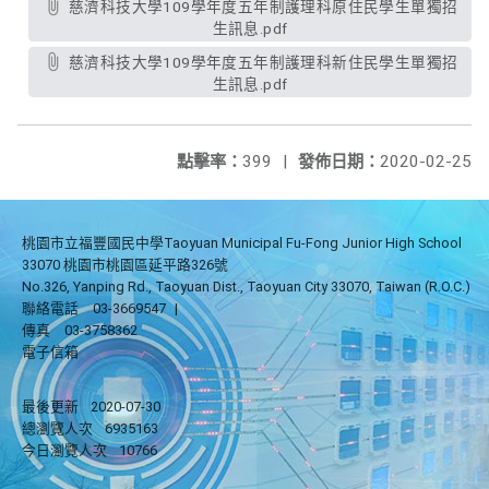
慈濟科技大學109學年度五年制護理科原住民學生單獨招
生訊息.pdf
慈濟科技大學109學年度五年制護理科新住民學生單獨招
生訊息.pdf
點擊率：
399
|
發佈日期：
2020-02-25
桃園市立福豐國民中學Taoyuan Municipal Fu-Fong Junior High School
33070 桃園市桃園區延平路326號
No.326, Yanping Rd., Taoyuan Dist., Taoyuan City 33070, Taiwan (R.O.C.)
聯絡電話
03-3669547
|
傳真
03-3758362
電子信箱
最後更新
2020-07-30
總瀏覽人次
6935163
今日瀏覽人次
10766