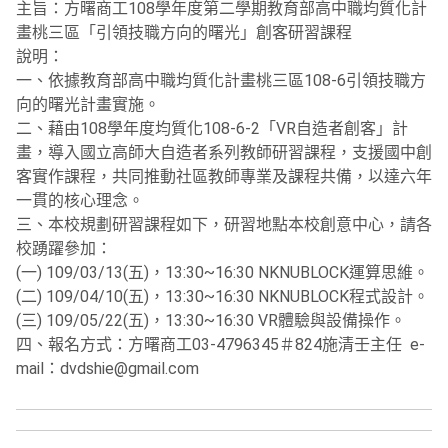
主旨：方曙商工108學年度第二學期教育部高中職均質化計
畫桃三區「引領技職方向的曙光」創客研習課程
說明：
一、依據教育部高中職均質化計畫桃三區108-6引領技職方
向的曙光計畫實施。
二、藉由108學年度均質化108-6-2「VR自造者創客」計
畫，導入國立高師大自造者系列教師研習課程，支援國中創
客實作課程，共同推動社區教師專業及課程共備，以達六年
一貫的核心理念。
三、本校規劃研習課程如下，研習地點本校創意中心，請各
校踴躍參加：
(一) 109/03/13(五)，13:30~16:30 NKNUBLOCK運算思維。
(二) 109/04/10(五)，13:30~16:30 NKNUBLOCK程式設計。
(三) 109/05/22(五)，13:30~16:30 VR體驗與設備操作。
四、報名方式：方曙商工03-4796345＃824施清壬主任 e-
mail：dvdshie@gmail.com