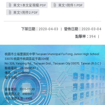
來文1本文呈現檔.PDF
來文1附件1.PDF
來文1附件2.PDF
下架日期：
2020-04-03
|
發佈日期：
2020-03-04
點擊率：
394
|
桃園市立福豐國民中學Taoyuan Municipal Fu-Fong Junior High School
33070 桃園市桃園區延平路326號
No.326, Yanping Rd., Taoyuan Dist., Taoyuan City 33070, Taiwan (R.O.C.)
聯絡電話
03-3669547
|
傳真
03-3758362
電子信箱
最後更新
2020-07-30
總瀏覽人次
6935551
今日瀏覽人次
1305