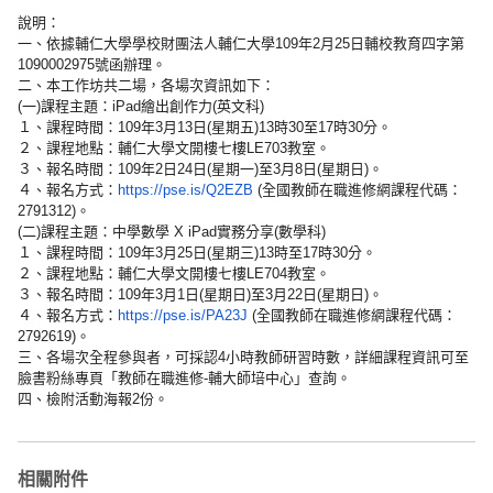
說明：
一、
依據輔仁大學學校財團法人輔仁大學109年2月25日輔校教育四
字第
1090002975號函辦理。
二、本工作坊共二場，各場次資訊如下：
(一)課程主題：iPad繪出創作力(英文科)
１、課程時間：109年3月13日(星期五)
13時30至17時30分。
２、課程地點：輔仁大學文開樓七樓LE703教室。
３、報名時間：109年2日24日(星期一)至3月8日(
星期日)。
４、報名方式：
https://pse.is/Q2EZB
(全國教師在職進修網課程代碼：
2791312)。
(二)課程主題：中學數學 X iPad實務分享(數學科)
１、課程時間：109年3月25日(星期三)
13時至17時30分。
２、課程地點：輔仁大學文開樓七樓LE704教室。
３、報名時間：109年3月1日(星期日)至3月22日(
星期日)。
４、報名方式：
https://pse.is/PA23J
(全國教師在職進修網課程代碼：
2792619)。
三、各場次全程參與者，可採認4小時教師研習時數，
詳細課程資訊可至
臉書粉絲專頁「教師在職進修-輔大師培中心」
查詢。
四、檢附活動海報2份。
相關附件