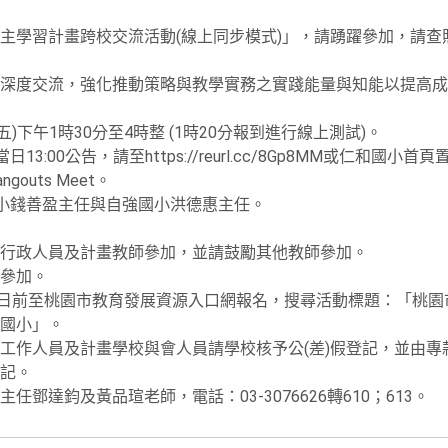
主學習計畫跨校交流活動(線上同步模式)」，請踴躍參加，請查
深度交流，強化推動策略與教學實務之實踐能量與知能以提高成
期五)下午1時30分至4時整 (1時20分報到進行線上測試)。
3:00公告，請至https://reurl.cc/8Gp8MM或仁和國小
gouts Meet。
國小錢善盈主任與自強國小洪德惠主任。
行政人員及計畫教師參加，並請鼓勵其他教師參加。
參加。
月8日前至桃園市教育發展資源入口網報名，搜尋活動標題：「桃
國小」。
工作人員及計畫學校與會人員請學校核予公(差)假登記，並由專
記。
鄧達鈞及黃品瑄老師，電話：03-3076626轉610；613。