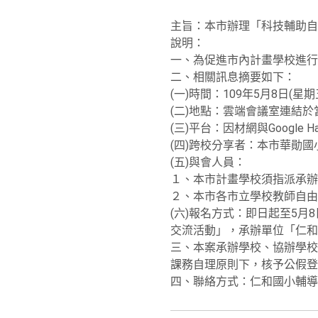
主旨：本市辦理「科技輔助自
說明：
一、為促進市內計畫學校進行
二、相關訊息摘要如下：
(一)時間：109年5月8日(星
(二)地點：雲端會議室連結於當日1
(三)平台：因材網與Google Han
(四)跨校分享者：本市華勛
(五)與會人員：
１、本市計畫學校須指派承辦
２、本市各市立學校教師自由
(六)報名方式：即日起至5
交流活動」，承辦單位「仁和
三、本案承辦學校、協辦學校
課務自理原則下，核予公假登
四、聯絡方式：仁和國小輔導主任