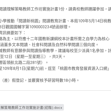
中閱讀理解策略教師工作坊實施計畫1份，請貴校教師踴躍參加，
學推動「閱讀新桃園」閱讀教育計畫、本局109年5月14日桃教體字
8日觀國國輔字第1090003234號函辦理。
)資訊摘要如下：
策略為主，以符應十二年國教新課綱校本計畫所需之自學力為核心
涵蓋多文本閱讀、社會科閱讀及自然科學閱讀三個向度。
領域教師有意願參與閱讀指導教學，建議每校至少派員1名參加，計
0日至12日（星期一至星期三），共3天。
壢區領航北路二段281號）。
至109年8月1日(星期六)前，逕至「桃園市教育發展資源入口
（差）假登記，並覈實核予研習時數18小時。
解策略教師工作坊實施計畫(初階).docx