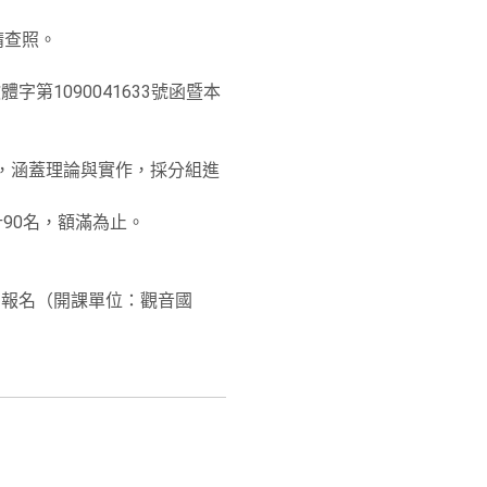
請查照。
第1090041633號函暨本
，涵蓋理論與實作，採分組進
90名，額滿為止。
網」報名（開課單位：觀音國