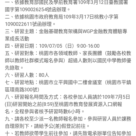
一、依據教育部國民及學前教育署109年3月12日臺教國署
國字第1090026254號函辦理。
二、依據桃園市政府教育局109年3月17日桃教小字第
1090022611號函辦理。
三、研習主題：金融基礎教育架構與WGP金融教育體驗專
業成長活動
四、研習日期：109/07/05（日）9:00-16:00
五、研習對象：桃園市各領域教師、家長團體（鼓勵各校教
師以教師社群模式報名參與）超過人數則以國民中學教師優
先錄取。
六、研習人數：80人
七、研習地點：桃園市立平興國中二樓會議室（桃園市平鎮
區環南路300號）
八、研習報名時間及方式：各校參加人員請於109年7月5日
(日)研習開始之前(8:59)至桃園市教育發展資源入口網報
名，全程參與者核予研習時數6小時。
九、請各校至少派一名教師報名參加，參與研習人員於課務
自理原則下，請給予公(差)假登記前往。
十、若教師欲帶學生前往參加，請先致電承辦單位告知參加