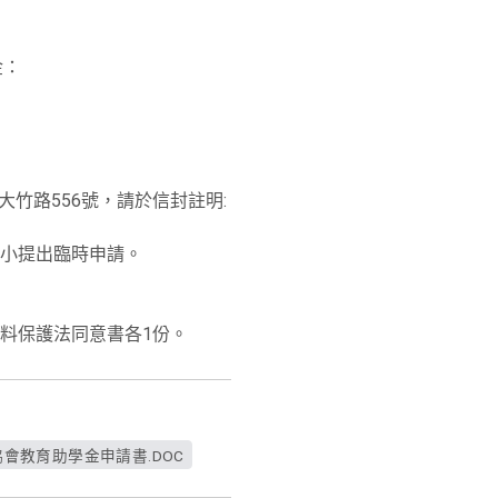
金：
區大竹路556號，請於信封註明:
小提出臨時申請。
料保護法同意書各1份。
會教育助學金申請書.DOC