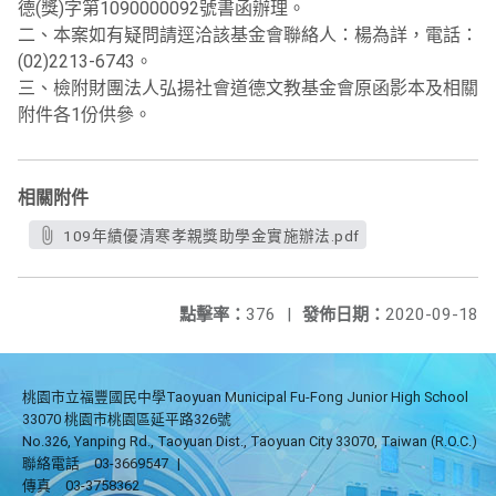
德(獎)字第1090000092號書函辦理。
二、本案如有疑問請逕洽該基金會聯絡人：楊為詳，電話：
(02)2213-6743。
三、檢附財團法人弘揚社會道德文教基金會原函影本及相關
附件各1份供參。
相關附件
109年績優清寒孝親獎助學金實施辦法.pdf
點擊率：
376
|
發佈日期：
2020-09-18
桃園市立福豐國民中學Taoyuan Municipal Fu-Fong Junior High School
33070 桃園市桃園區延平路326號
No.326, Yanping Rd., Taoyuan Dist., Taoyuan City 33070, Taiwan (R.O.C.)
聯絡電話
03-3669547
|
傳真
03-3758362