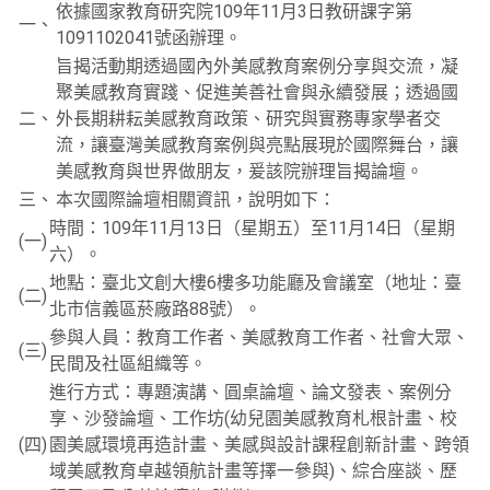
依據國家教育研究院109年11月3日教研課字第
一、
1091102041號函辦理。
旨揭活動期透過國內外美感教育案例分享與交流，凝
聚美感教育實踐、促進美善社會與永續發展；透過國
二、
外長期耕耘美感教育政策、研究與實務專家學者交
流，讓臺灣美感教育案例與亮點展現於國際舞台，讓
美感教育與世界做朋友，爰該院辦理旨揭論壇。
三、
本次國際論壇相關資訊，說明如下：
時間：109年11月13日（星期五）至11月14日（星期
(一)
六）。
地點：臺北文創大樓6樓多功能廳及會議室（地址：臺
(二)
北市信義區菸廠路88號）。
參與人員：教育工作者、美感教育工作者、社會大眾、
(三)
民間及社區組織等。
進行方式：專題演講、圓桌論壇、論文發表、案例分
享、沙發論壇、工作坊(幼兒園美感教育札根計畫、校
(四)
園美感環境再造計畫、美感與設計課程創新計畫、跨領
域美感教育卓越領航計畫等擇一參與)、綜合座談、歷