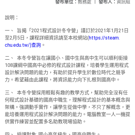
發布單位：
教務處
|
發布人：
資訊組
說明：
一、 旨揭「2021程式設計冬令營」
謹訂於2021年1月21日
至2月5日，
課程詳細資訊請至本校網站(
https://steam.
chu.edu.tw/)查詢
。
二、 本冬令營旨在讓國小、
國中生與高中生可以順利銜接
108課綱中國高中必修的程式設計課
程，培養學生運用程式
設計解決問題的能力，
有助於提升學生於數位時代之競爭
力。希望藉由此課程，
將資訊能力向下扎根到國高中。
三、 本冬令營採用輕鬆有趣的教學方式，
幫助完全沒有任
何程式設計基礎的國高中職生，
理解程式設計的基本概念與
架構。強調動手實作，讓學生從做中學，
不只了解概念，更
能培養運用程式設計解決問題的能力。
電腦教室一人一機提
供實作練習並配置多名助教現場協助。
四、 授課對象: 國小高年級生、國高中職生。