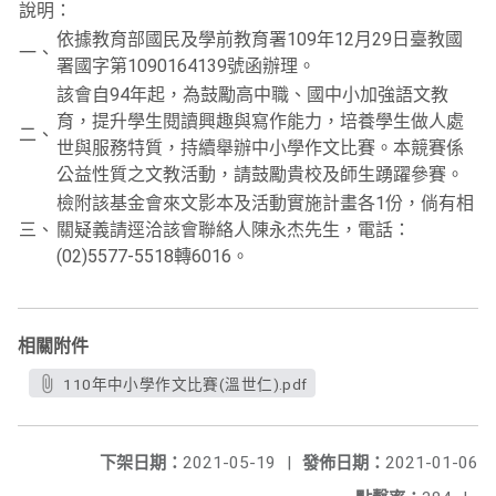
說明：
依據教育部國民及學前教育署109年12月29日臺教國
一、
署國字第1090164139號函辦理。
該會自94年起，為鼓勵高中職、國中小加強語文教
育，提升學生閱讀興趣與寫作能力，培養學生做人處
二、
世與服務特質，持續舉辦中小學作文比賽。本競賽係
公益性質之文教活動，請鼓勵貴校及師生踴躍參賽。
檢附該基金會來文影本及活動實施計畫各1份，倘有相
三、
關疑義請逕洽該會聯絡人陳永杰先生，電話：
(02)5577-5518轉6016。
相關附件
110年中小學作文比賽(溫世仁).pdf
下架日期：
2021-05-19
|
發佈日期：
2021-01-06