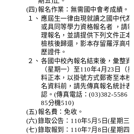
期五)止。
(四)
報名作業：無需國中會考成績。
１、
應屆生一律由現就讀之國中代為
或具同等學力資格報名者 ，請
理報名，並請提供下列文件正本
檢核後歸還，影本存留羅浮高中查閱
歷證件。
２、
各國中校內報名結束後，彙整資料於
（星期一）至110年4月23日
料正本，以掛號方式郵寄至本校
名資料前，請先傳真報名統計表(
認。(傳真電話：(03)382-5586；
85分機510)
(五)
報名費：免收。
(六)
錄取公告：110年5月5日(星期三
(七)
錄取報到：110年7月8日(星期四