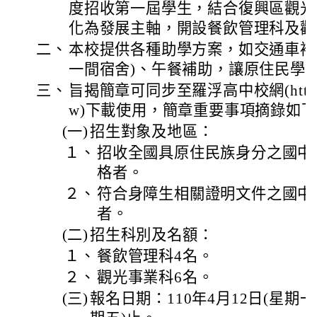
度招收第一屆學生，結合復興區觀光
化為發展主軸，開設餐飲管理科及觀
二、
本校提供各種助學方案，如交通車補
一間宿舍)、午餐補助，讓原住民學
三、
旨揭簡章可同步至羅浮高中校網(http://www
w)下載使用，簡章重要事項摘錄如
(一)
招生對象及地區：
１、
招收全國具原住民族身分之國中
格者。
２、
符合身障生相關證明文件之國中
者。
(二)
招生科別及名額：
１、
餐飲管理科4名。
２、
觀光事業科6名。
(三)
報名日期：110年4月12日(星期一)