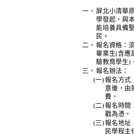
一、
屏北小清華
學發起，與
能培養具備
民。
二、
報名資格：
畢業生(含
驗教育學生)
三、
報名辦法：
(一)
報名方式
意後，由
費。
(二)
報名時間：
戳為憑。
(三)
報名地址：
民學程主