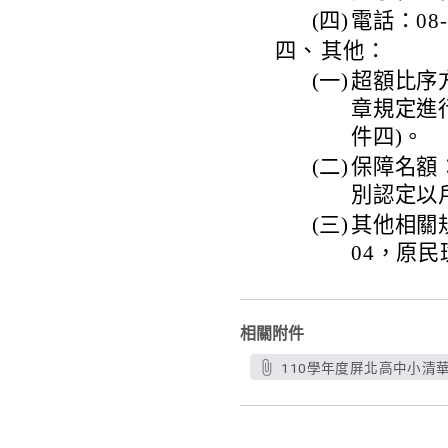
(四)
電話：08-
四、
其他：
(一)
超額比序
章規定進
件四)。
(二)
保障名額
別認定以
(三)
其他相關規
04，原
相關附件
110學年度屏北高中小清