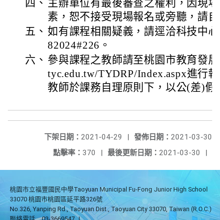
四、
主辦單位有最後審查之權利，因現場
素，恕不接受現場報名或旁聽，請自
五、
如有課程相關疑義，請逕洽科技中心甯
82024#226。
六、
參與課程之教師請至桃園市教育發展資源入口
tyc.edu.tw/TYDRP/Index.a
教師於課務自理原則下，以公(差)假
下架日期：
2021-04-29
|
發佈日期：
2021-03-30
點擊率：
370
|
最後更新日期：
2021-03-30
|
桃園市立福豐國民中學Taoyuan Municipal Fu-Fong Junior High School
33070 桃園市桃園區延平路326號
No.326, Yanping Rd., Taoyuan Dist., Taoyuan City 33070, Taiwan (R.O.C.)
聯絡電話
03-3669547
|