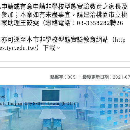
已申請或有意申請非學校型態實驗教育之家長及
名參加；本案如有未盡事宜，請逕洽桃園市立桃
助理王筱雯（聯絡電話：03-3358282轉26
亦可逕至本市非學校型態實驗教育網站（http
psees.tyc.edu.tw/）下載。
點擊率：
385
|
最後更新日期：
2021-07
ool
st., Taoyuan City 33070, Taiwan (R.O.C.)