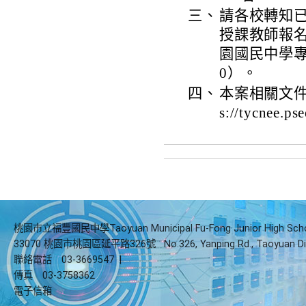
三、
請各校轉知
授課教師報
園國民中學專案
0）。
四、
本案相關文件
s://tycnee.
桃園市立福豐國民中學Taoyuan Municipal Fu-Fong Junior High Sch
33070 桃園市桃園區延平路326號
No.326, Yanping Rd., Taoyuan Di
聯絡電話
03-3669547
|
傳真
03-3758362
電子信箱