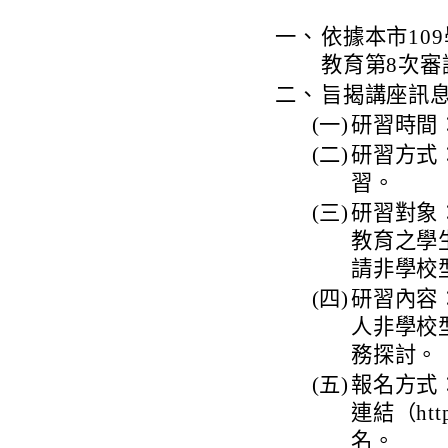
一、
依據本市10
教育第8次審
二、
旨揭講座訊
(一)
研習時間：
(二)
研習方式：
習。
(三)
研習對象
教育之學
請非學校
(四)
研習內容
人非學校
務探討。
(五)
報名方式：
連結（http
名。