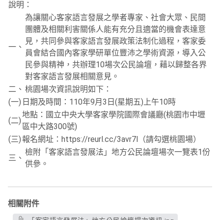
說明：
為讓關心客家語言發展之學者專家、社會大眾、民間
團體及相關利害關係人能有充分且適當的機會表達意
見，共同參與客家語言發展政策法制化過程，客家委
一、
員會結合國內客家學研單位豐沛之學術資源，導入公
民參與精神，共辦理10場次公民論壇，藉以歸整各界
對客家語言發展相關意見。
二、
桃園場次資訊說明如下：
(一)
日期及時間：110年9月3日(星期五)上午10時
地點：國立中央大學客家學院國際會議廳(桃園市中壢
(二)
區中大路300號)
(三)
報名網址：https://reurl.cc/3avr7l（請勾選桃園場）
檢附「客家語言發展法」地方公民論壇場次一覽表1份
三、
供參。
相關附件