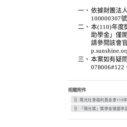
一、
依據財團法人
10000030
二、
本(110)
助學金」僅
請參閱該會官網之
p.sunshine.o
三、
本案如有疑問
078006#12
相關附件
陽光社會福利基金會110年
「陽光獎」獎學金徵選申請書