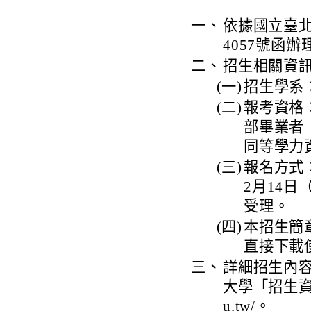
一、
依據國立臺北藝
4057號函辦
二、
招生相關資
(一)
招生學系
(二)
報考資格
部畢業者
同等學力
(三)
報名方式
2月14
受理。
(四)
本招生簡
直接下載
三、
詳細招生內
大學「招生資訊網」
u.tw/。