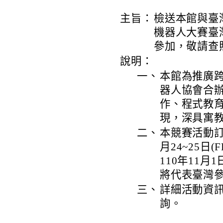
主旨：
檢送本館與臺灣玉
機器人大賽臺
參加，敬請查
說明：
一、
本館為推廣
器人協會合
作、程式教
現，深具寓
二、
本競賽活動訂於1
月24~25日(
110年11月
將代表臺灣
三、
詳細活動資訊可至
詢。