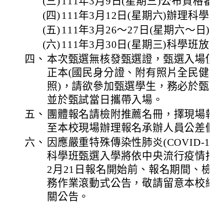
(三)
111年3月9日(星期三)公布資格
(四)
111年3月12日(星期六)辦理科
(五)
111年3月26～27日(星期六～日
(六)
111年3月30日(星期三)科學班放
四、
本次甄選無核發甄選證，甄選入場僅
正本(國民身分證、附有照片全民健
照)，請欲參加甄選學生，務必於甄
並於甄試當日攜帶入場。
五、
團體報名請檢附推薦名冊，擇現場報
至本校現場辦理報名承辦人員公差假
六、
因應嚴重特殊傳染性肺炎(COVID-1
科學班甄選入學將依中央流行疫情指
2月21日報名開始前、報名期間、
務作業滾動式公告，敬請留意本校網
關公告。