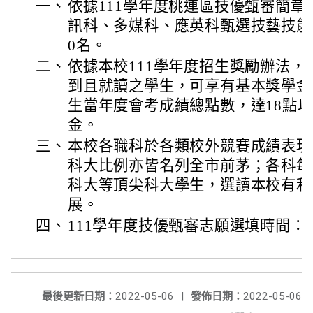
一、
依據111學年度桃連區技優甄審簡
訊科、多媒科、應英科甄選技藝技能
0名。
二、
依據本校111學年度招生獎勵辦法
到且就讀之學生，可享有基本獎學金2
生當年度會考成績總點數，達18點
金。
三、
本校各職科於各類校外競賽成績表現
科大比例亦皆名列全市前茅；各科每
科大等頂尖科大學生，選讀本校有利
展。
四、
111學年度技優甄審志願選填時間：5/6(
最後更新日期：
2022-05-06
|
發佈日期：
2022-05-06