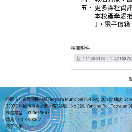
五、
更多課程資
本校產學處推廣
1，電子信箱：kar
相關附件
1110S01554_1_2715375
桃園市立福豐國民中學Taoyuan Municipal Fu-Fong Junior High Sch
33070 桃園市桃園區延平路326號
No.326, Yanping Rd., Taoyuan Di
聯絡電話
03-3669547
|
傳真
03-3758362
電子信箱