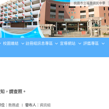
桃園市立福豐國民中學
校園連結
註冊組訊息專區
宣導網站
評鑑專區
周知，請查照。
單位：
教務處
|
發布人：
資訊組