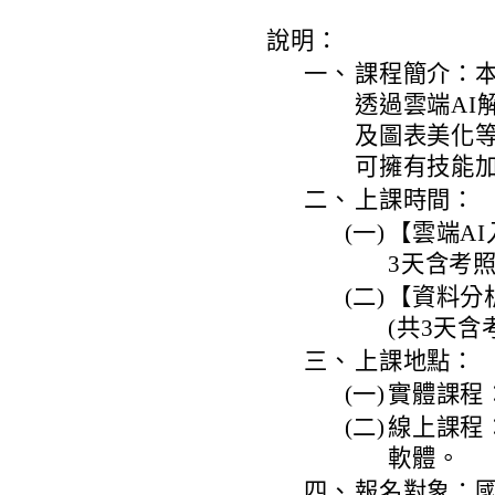
說明：
一、
課程簡介：
透過雲端AI
及圖表美化
可擁有技能
二、
上課時間：
(一)
【雲端AI入
3天含考照
(二)
【資料分析入
(共3天含
三、
上課地點：
(一)
實體課程
(二)
線上課程：
軟體。
四、
報名對象：