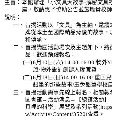
主旨：
本館辦理「小文具大故事-解密文具裡
座，敬請惠予協助公告並鼓勵貴校師
說明：
一、
旨揭活動以「文具」為主軸，邀請2
牌從本土至國際精品背後的故事，以
和傳承。
二、
旨揭講座活動場次及主題如下，將配
品，歡迎踴躍報名：
(一)
6月10日(六) 14:00-16:00 物
旅/物外設計創辦人廖宜賢。
(二)
6月18日(日)14:00-16:00 
鉛筆的那些故事/玉兔鉛筆學校唐
三、
旨揭活動需事先線上報名，相關報名
圖書館→活動消息→【總館活動】「
具裡的科學」展覽及系列活動(https://www.
w/Activity/Content/3520)查看。