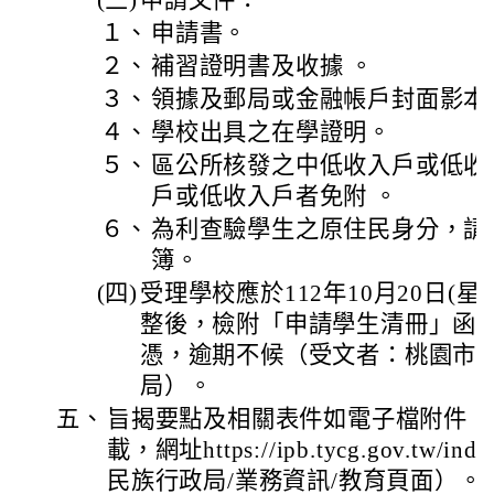
(三)
申請文件：
１、
申請書。
２、
補習證明書及收據 。
３、
領據及郵局或金融帳戶封面影本
４、
學校出具之在學證明。
５、
區公所核發之中低收入戶或低收
戶或低收入戶者免附 。
６、
為利查驗學生之原住民身分，請
簿。
(四)
受理學校應於112年10月20日(
整後，檢附「申請學生清冊」函
憑，逾期不候（受文者：桃園市
局）。
五、
旨揭要點及相關表件如電子檔附件，
載，網址https://ipb.tycg.gov.tw
民族行政局/業務資訊/教育頁面）。