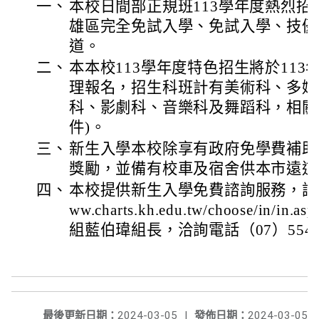
一、
本校日間部正規班113學年度熱烈
雄區完全免試入學、免試入學、技優
道。
二、
本本校113學年度特色招生將於113年
理報名，招生科班計有美術科、多媒
科、影劇科、音樂科及舞蹈科，相關
件)。
三、
新生入學本校除享有政府免學費補助
獎勵，並備有校車及宿舍供本市遠道
四、
本校提供新生入學免費諮詢服務，諮詢報名
ww.charts.kh.edu.tw/choose/i
組藍伯瑋組長，洽詢電話（07）55496
最後更新日期：
2024-03-05
|
發佈日期：
2024-03-05