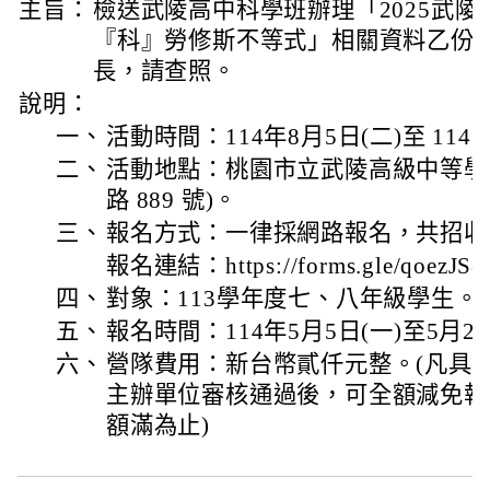
主旨：
檢送武陵高中科學班辦理「2025武
『科』勞修斯不等式」相關資料乙份
長，請查照。
說明：
一、
活動時間：114年8月5日(二)至 114
二、
活動地點：桃園市立武陵高級中等學
路 889 號)。
三、
報名方式：一律採網路報名，共招收 
報名連結：https://forms.gle/qoezJS
四、
對象：113學年度七、八年級學生。
五、
報名時間：114年5月5日(一)至5月25
六、
營隊費用：新台幣貳仟元整。(凡具
主辦單位審核通過後，可全額減免報
額滿為止)