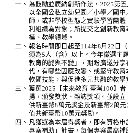
一、
為鼓勵並廣納創新作法，2025第五屆
以全國公私立幼兒園／小學／國中／
師，或非學校型態之實驗學習團體、
利組織為對象；所提交之創新教育專
模、教學領域。
二、
報名時間即日起至114年8月22日
須為5人（含）以上。今年徵選主題為
教育的變與不變」，期盼廣邀分享在
代，有哪些因應改變、或堅守教育本
軟硬技能，與促進多元共融的教學實
三、
獲選2025【未來教育 臺灣100】
揚，頒發獎狀、雜誌獎項。並設立「
供新臺幣8萬元獎金及新臺幣2萬元
值共新臺幣10萬元獎勵。
四、
凡獲選為本屆得獎者，即有資格申請
專案補助」計畫，每個專案最高補助