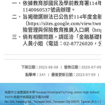
一、
依據教育部國民及學前教育署114年
1140060537號函辦理。
二、
旨揭徵選辦法已公告於114年度金
（https://sites.google.com/view/tw
險管理與保險教育推廣入口網（https://r
三、
倘有相關問題，請逕洽「金融基礎教
人黃小姐（電話：02-87726020，分
下架日期：
2025-08-08
|
發佈日期：
2025-07-09
點擊率：
341
|
最後更新日期：
2025-07-09
|
桃園市立福豐國民中學Taoyuan Municipal Fu-Fong Junior High School
33070 桃園市桃園區延平路326號
No.326, Yanping Rd., Taoyuan Dist., Taoyuan City 33070, Taiwan (R.O.C.)