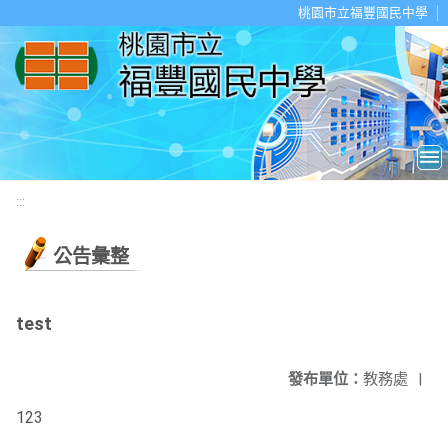
移至網頁之主要內容區位置
桃園市立福豐國民中學
:::
公告彙整
test
發布單位：
教務處
|
123