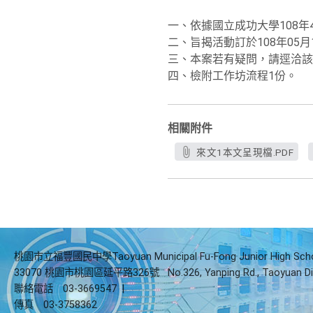
一、依據國立成功大學108年4
二、旨揭活動訂於108年05月1
三、本案若有疑問，請逕洽該中心
四、檢附工作坊流程1份。
相關附件
來文1本文呈現檔.PDF
桃園市立福豐國民中學Taoyuan Municipal Fu-Fong Junior High Sch
33070 桃園市桃園區延平路326號
No.326, Yanping Rd., Taoyuan Di
聯絡電話
03-3669547
|
傳真
03-3758362