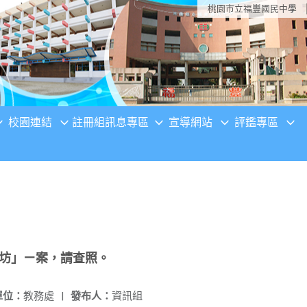
桃園市立福豐國民中學
校園連結
註冊組訊息專區
宣導網站
評鑑專區
作坊」ㄧ案，請查照。
單位：
教務處
|
發布人：
資訊組