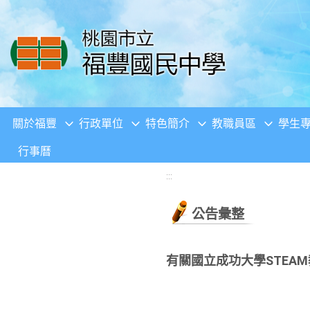
移至網頁之主要內容區位置
關於福豐
行政單位
特色簡介
教職員區
學生
行事曆
:::
公告彙整
有關國立成功大學STEA