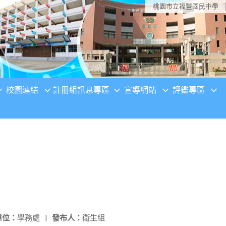
桃園市立福豐國民中學
校園連結
註冊組訊息專區
宣導網站
評鑑專區
單位：
學務處
|
發布人：
衛生組