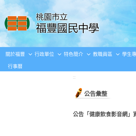
移至網頁之主要內容區位置
關於福豐
行政單位
特色簡介
教職員區
學生
行事曆
:::
公告彙整
公告「健康飲食影音網」