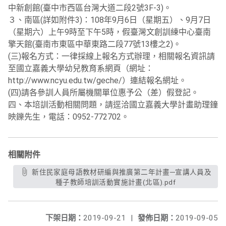
中新創館(臺中市西區台灣大道二段2號3F-3)。
３、南區(詳如附件3)：108年9月6日（星期五）、9月7日
（星期六）上午9時至下午5時，假臺灣文創訓練中心臺南
擎天館(臺南市東區中華東路二段77號13樓之2)。
(三)報名方式：一律採線上報名方式辦理，相關報名資訊請
至國立嘉義大學幼兒教育系網頁（網址：
http://www.ncyu.edu.tw/geche/）連結報名網址。
(四)請各參訓人員所屬機關單位惠予公（差）假登記。
四、本培訓活動相關問題，請逕洽國立嘉義大學計畫助理鐘
映鑠先生，電話：0952-772702。
相關附件
新住民家庭母語教材研編與推廣第二年計畫─宣講人員及
種子教師培訓活動實施計畫(北區).pdf
下架日期：
2019-09-21
|
發佈日期：
2019-09-05