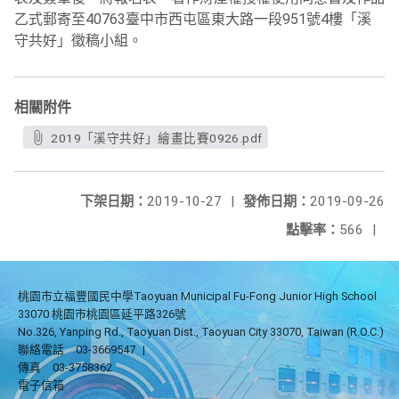
乙式郵寄至40763臺中市西屯區東大路一段951號4樓「溪
守共好」徵稿小組。
相關附件
2019「溪守共好」繪畫比賽0926.pdf
下架日期：
2019-10-27
|
發佈日期：
2019-09-26
點擊率：
566
|
桃園市立福豐國民中學Taoyuan Municipal Fu-Fong Junior High School
33070 桃園市桃園區延平路326號
No.326, Yanping Rd., Taoyuan Dist., Taoyuan City 33070, Taiwan (R.O.C.)
聯絡電話
03-3669547
|
傳真
03-3758362
電子信箱