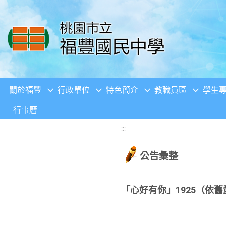
移至網頁之主要內容區位置
關於福豐
行政單位
特色簡介
教職員區
學生
行事曆
:::
公告彙整
「心好有你」1925（依