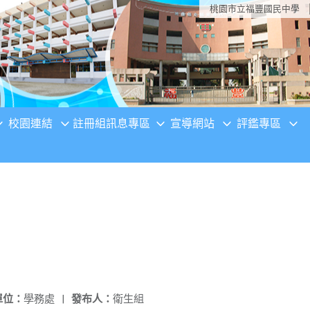
桃園市立福豐國民中學
校園連結
註冊組訊息專區
宣導網站
評鑑專區
單位：
學務處
|
發布人：
衛生組