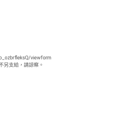
_ozbrfleksQ/viewform
不另支給，請諒察。