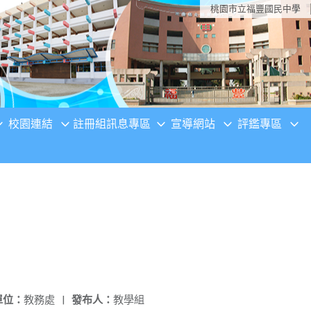
桃園市立福豐國民中學
校園連結
註冊組訊息專區
宣導網站
評鑑專區
單位：
教務處
|
發布人：
教學組