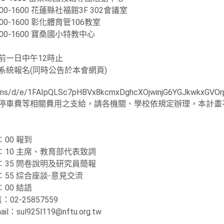
00-1600 花蓮縣社福館3F 302會議室
00-1600 彰化體育管106教室
00-1600 寶桑國小特教中心
前一日中午12時止
系統報名(同時公告於本會網頁)
orms/d/e/1FAIpQLSc7pHBVx8kcmxDghcXOjwinjG6YGJkwkxGVOrp
、停車費等相關費用之支給，請各機關、學校依規定辦理，本計畫
4：00 報到
-14：10 主席、教育部代表致詞
-14：35 問卷說明及研究員簡報
15：55 綜合座談-意見交流
6：00 結語
2-25857559
l：sul925l119@nftu.org.tw