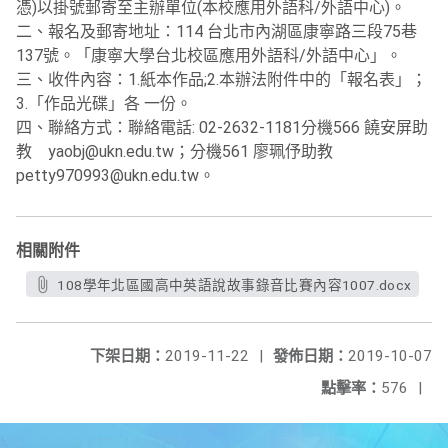
憑)以掛號郵寄至主辦單位(本校應用外語科/外語中心)。
二、報名及郵寄地址：114 台北市內湖區康寧路三段75巷
137號。「康寧大學台北校區應用外語科/外語中心」。
三、收件內容：1.紙本作品;2.本辦法附件中的「報名表」；
3.「作品光碟」各 一份。
四、聯絡方式：聯絡電話: 02-2632-1181分機566 饒安屏助
教 yaobj@ukn.edu.tw；分機561 廖珮伃助教
petty970993@ukn.edu.tw。
相關附件
108學年北區國高中英語說故事錄音比賽內容1007.docx
下架日期：
2019-11-22
|
發佈日期：
2019-10-07
點擊率：
576
|