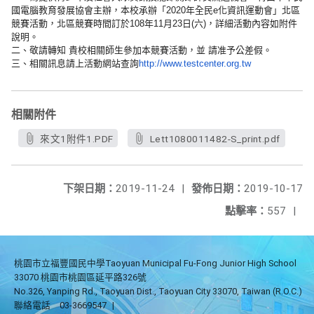
國電腦教育發展協會主辦，本校承辦「
2020年全民e化資訊運動會」北區
競賽活動，
北區競賽時間訂於108年11月23日(六)，
詳細活動內容如附件
說明。
二、敬請轉知 貴校相關師生參加本競賽活動，並 請准予公差假。
三、相關訊息請上活動網站查詢
http://www.
testcenter.org.tw
相關附件
來文1附件1.PDF
Lett1080011482-S_print.pdf
下架日期：
2019-11-24
|
發佈日期：
2019-10-17
點擊率：
557
|
桃園市立福豐國民中學Taoyuan Municipal Fu-Fong Junior High School
33070 桃園市桃園區延平路326號
No.326, Yanping Rd., Taoyuan Dist., Taoyuan City 33070, Taiwan (R.O.C.)
聯絡電話
03-3669547
|