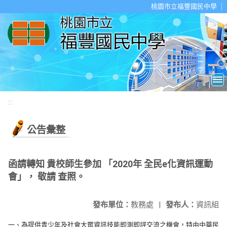
移至網頁之主要內容區位置
桃園市立福豐國民中學
:::
公告彙整
函請轉知 貴校師生參加 「2020年 全民e化資訊運動
會」， 敬請 查照。
發布單位：
教務處
|
發布人：
資訊組
一、為提供青少年及社會大眾資訊技能即測即評交流之機會，
特由中華民