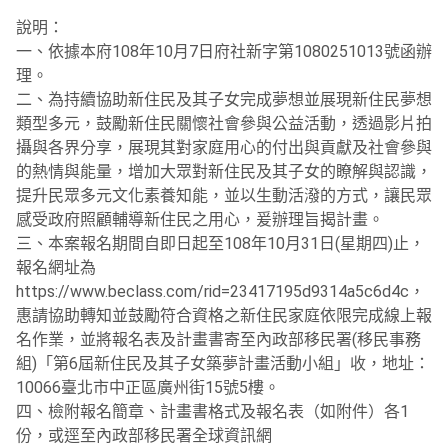
說明：
一、依據本府108年10月7日府社新字第1080251013號函辦
理。
二、為持續協助新住民及其子女完成夢想並展現新住民夢想
類型多元，鼓勵新住民關懷社會參與公益活動，透過影片拍
攝與各界分享，展現其對家庭用心的付出與貢獻及社會參與
的熱情與能量，增加大眾對新住民及其子女的瞭解與認識，
提升民眾多元文化素養知能，並以生動活潑的方式，讓民眾
感受政府照顧輔導新住民之用心，爰辦理旨揭計畫。
三、本案報名期間自即日起至108年10月31日(星期四)止，
報名網址為
https://www.beclass.com/rid=23417195d9314a5c6d4c，
惠請協助轉知並鼓勵符合資格之新住民家庭依限完成線上報
名作業，並將報名表及計畫書寄至內政部移民署(移民事務
組)「第6屆新住民及其子女築夢計畫活動小組」收，地址：
10066臺北市中正區廣州街15號5樓。
四、檢附報名簡章、計畫書格式及報名表（如附件）各1
份，或逕至內政部移民署全球資訊網