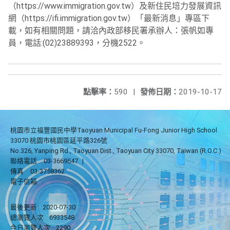
（https://www.immigration.gov.tw）及新住民培力發展資訊
網（https://ifi.immigration.gov.tw）「最新消息」專區下
載，如有相關問題，請洽內政部移民署承辦人：張帆如專
員，電話:(02)23889393，分機2522。
點擊率：
590
|
發佈日期：
2019-10-17
桃園市立福豐國民中學Taoyuan Municipal Fu-Fong Junior High School
33070 桃園市桃園區延平路326號
No.326, Yanping Rd., Taoyuan Dist., Taoyuan City 33070, Taiwan (R.O.C.)
聯絡電話
03-3669547
|
傳真
03-3758362
電子信箱
最後更新
2020-07-30
總瀏覽人次
6933548
今日瀏覽人次
2290