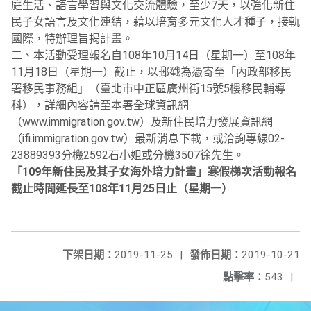
庭生活、語言學習與文化交流體驗，至少7天，以強化新住
民子女語言及文化連結，藉以培育多元文化人才種子，接軌
國際，特辦理旨揭計畫。
二、本活動受理報名自108年10月14日（星期一）至108年
11月18日（星期一）截止，以郵戳為憑寄至「內政部移民
署移民事務組」（臺北市中正區廣州街15號5樓移民輔導
科），詳細內容請至本署全球資訊網
（www.immigration.gov.tw）及新住民培力發展資訊網
（ifi.immigration.gov.tw）最新消息下載，或洽詢專線02-
23889393分機2592石小姐或分機3507徐先生。
「109年新住民及其子女海外培力計畫」寒假梯次活動報名
截止時間延長至108年11月25日止（星期一）
下架日期：
2019-11-25
|
發佈日期：
2019-10-21
點擊率：
543
|