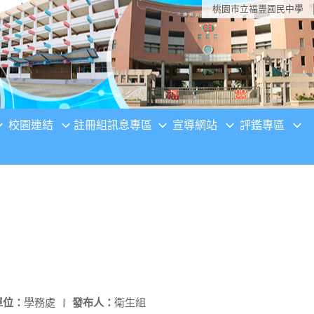
桃園市立福豐國民中學
校園連結
註冊組訊息專區
宣導網站
評鑑專區
單位：
學務處
|
發布人：
衛生組