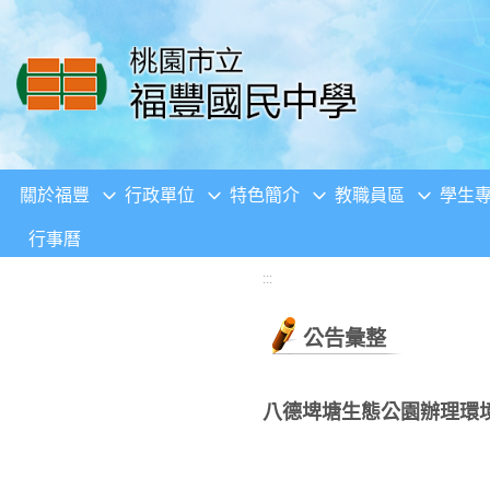
移至網頁之主要內容區位置
關於福豐
行政單位
特色簡介
教職員區
學生
行事曆
:::
公告彙整
八德埤塘生態公園辦理環