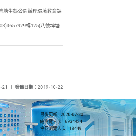
埤塘生態公園辦理環境教育課
657929轉125(八德埤塘
-21
|
發佈日期：
2019-10-22
最後更新
2020-07-30
總瀏覽人次
6934434
今日瀏覽人次
18449