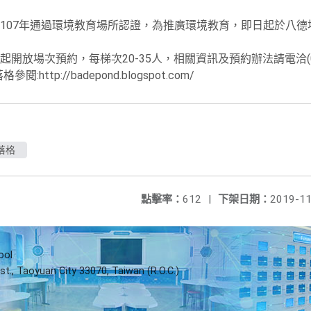
107年通過環境教育場所認證，為推廣環境教育，即日起於八德
放場次預約，每梯次20-35人，相關資訊及預約辦法請電洽(03)3
tp://badepond.blogspot.com/
落格
點擊率：
612
|
下架日期：
2019-11
ool
st., Taoyuan City 33070, Taiwan (R.O.C.)