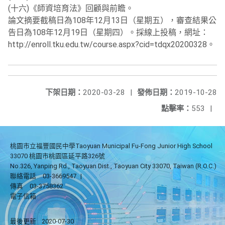
(十六)《師資培育法》回顧與前瞻。
論文摘要截稿日為108年12月13日（星期五），審查結果公
告日為108年12月19日（星期四）。採線上投稿，網址：
http://enroll.tku.edu.tw/course.aspx?cid=tdqx20200328。
下架日期：
2020-03-28
|
發佈日期：
2019-10-28
點擊率：
553
|
桃園市立福豐國民中學Taoyuan Municipal Fu-Fong Junior High School
33070 桃園市桃園區延平路326號
No.326, Yanping Rd., Taoyuan Dist., Taoyuan City 33070, Taiwan (R.O.C.)
聯絡電話
03-3669547
|
傳真
03-3758362
電子信箱
最後更新
2020-07-30