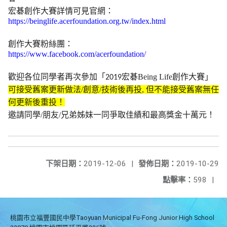
宏碁創作大賽詳情可見官網：
https://beinglife.
acerfoundation.org.tw/index.
html
創作大賽粉絲團：
https://www.facebook.com/
acerfoundation/
歡迎各位同學者再次參
加「
宏碁
Being Life
創作大賽」
2019
可接受舊案更新做法
/
創意
/
技術後再投
,
但不能接受舊案無任
何
更新後重投！
邀請同學
/
朋友
/
兄弟姊妹一同爭取佳績和最高獎金十萬元！
下架日期：
2019-12-06
|
發佈日期：
2019-10-29
點擊率：
598
|
桃園市立福豐國民中學Taoyuan Municipal Fu-Fong Junior High School