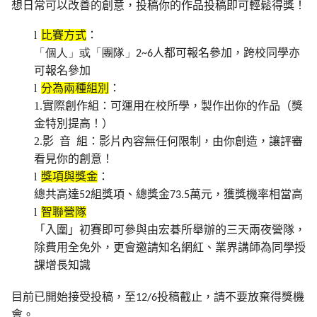
想日常可以改善的創意，投稿你的作品投稿即可輕鬆得獎！
l
比賽方式
：
人都可報名參加，跨校同學亦
「個人」或「
團隊」2~6
可報名參加
l
分為兩種組別
：
1.
實際創作組：可運用在校所學，製作出你的作品（
獎
金特別提高！）
2.
影
音
組：影片內容無任何限制，由你創造，
讓評審
看見你的創意！
l
獎項與獎金
：
總共高達
組獎項、總獎金
萬元，獲獎機率相當高
52
73.5
l
智聯營隊
「入圍」初賽即可參與由宏碁所舉辦的三天兩夜營隊，
除費用全免外，更會邀請知名網紅、業界講師為同學授
課增長知識
目前已開始接受投稿，至
投稿截止
，請不要放棄得獎機
12/6
會。