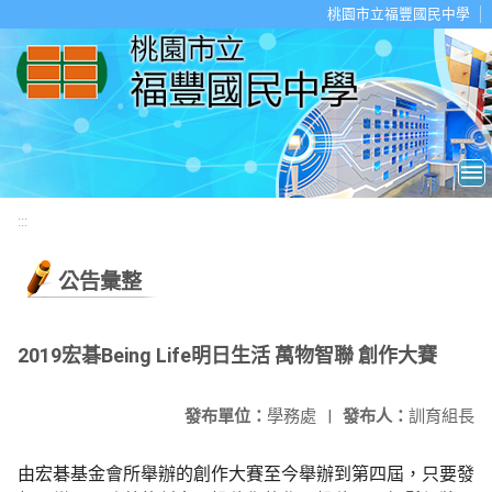
移至網頁之主要內容區位置
桃園市立福豐國民中學
:::
公告彙整
2019宏碁Being Life明日生活 萬物智聯 創作大賽
發布單位：
學務處
|
發布人：
訓育組長
由宏碁
基金會所舉辦的創作大賽至今舉辦到第四屆，
只要發