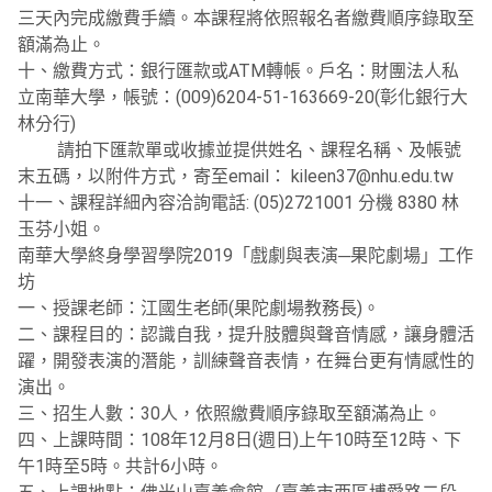
三天內完成繳費手續。本課程將依照報名者繳費順序錄取至
額滿為止。
十、繳費方式：銀行匯款或ATM轉帳。戶名：財團法人私
立南華大學，帳號：(009)6204-51-163669-20(彰化銀行大
林分行)
請拍下匯款單或收據並提供姓名、課程名稱、及帳號
末五碼，以附件方式，寄至email： kileen37@nhu.edu.tw
十一、課程詳細內容洽詢電話: (05)2721001 分機 8380 林
玉芬小姐。
南華大學終身學習學院2019「戲劇與表演─果陀劇場」工作
坊
一、授課老師：江國生老師(果陀劇場教務長)。
二、課程目的：認識自我，提升肢體與聲音情感，讓身體活
躍，開發表演的潛能，訓練聲音表情，在舞台更有情感性的
演出。
三、招生人數：30人，依照繳費順序錄取至額滿為止。
四、上課時間：108年12月8日(週日)上午10時至12時、下
午1時至5時。共計6小時。