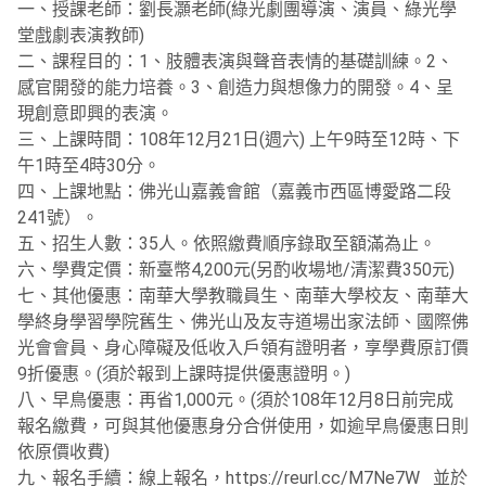
一、授課老師：劉長灝老師(綠光劇團導演、演員、綠光學
堂戲劇表演教師)
二、課程目的：1、肢體表演與聲音表情的基礎訓練。2、
感官開發的能力培養。3、創造力與想像力的開發。4、呈
現創意即興的表演。
三、上課時間：108年12月21日(週六) 上午9時至12時、下
午1時至4時30分。
四、上課地點：佛光山嘉義會館（嘉義市西區博愛路二段
241號）。
五、招生人數：35人。依照繳費順序錄取至額滿為止。
六、學費定價：新臺幣4,200元(另酌收場地/清潔費350元)
七、其他優惠：南華大學教職員生、南華大學校友、南華大
學終身學習學院舊生、佛光山及友寺道場出家法師、國際佛
光會會員、身心障礙及低收入戶領有證明者，享學費原訂價
9折優惠。(須於報到上課時提供優惠證明。)
八、早鳥優惠：再省1,000元。(須於108年12月8日前完成
報名繳費，可與其他優惠身分合併使用，如逾早鳥優惠日則
依原價收費)
九、報名手續：線上報名，https://reurl.cc/M7Ne7W 並於