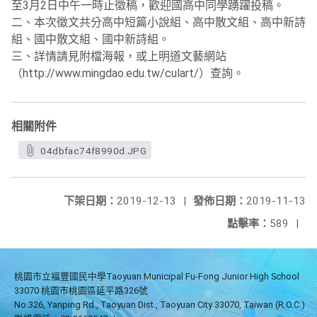
至3月2日中午一時止徵稿，歡迎國高中同學踴躍投稿。
二、本次徵文共分高中短篇小說組、高中散文組、高中新詩
組、國中散文組、國中新詩組。
三、詳情請見附檔海報，或上明道文藝網站
（http://www.mingdao.edu.tw/culart/）查詢。
相關附件
04dbfac74f8990d.JPG
下架日期：
2019-12-13
|
發佈日期：
2019-11-13
點擊率：
589
|
桃園市立福豐國民中學Taoyuan Municipal Fu-Fong Junior High School
33070 桃園市桃園區延平路326號
No.326, Yanping Rd., Taoyuan Dist., Taoyuan City 33070, Taiwan (R.O.C.)