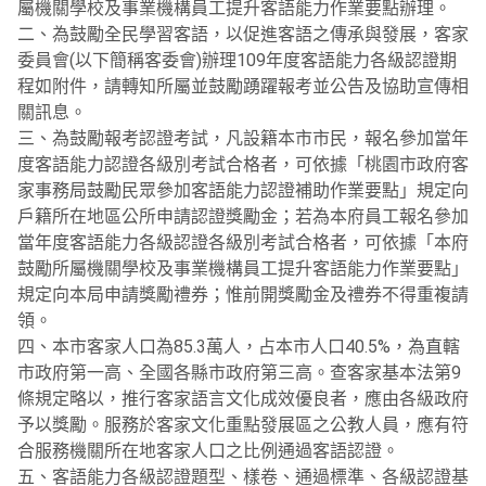
屬機關學校及事業機構員工提升客語能力作業要點辦理。
二、為鼓勵全民學習客語，以促進客語之傳承與發展，客家
委員會(以下簡稱客委會)辦理109年度客語能力各級認證期
程如附件，請轉知所屬並鼓勵踴躍報考並公告及協助宣傳相
關訊息。
三、為鼓勵報考認證考試，凡設籍本市市民，報名參加當年
度客語能力認證各級別考試合格者，可依據「桃園市政府客
家事務局鼓勵民眾參加客語能力認證補助作業要點」規定向
戶籍所在地區公所申請認證獎勵金；若為本府員工報名參加
當年度客語能力各級認證各級別考試合格者，可依據「本府
鼓勵所屬機關學校及事業機構員工提升客語能力作業要點」
規定向本局申請獎勵禮券；惟前開獎勵金及禮券不得重複請
領。
四、本市客家人口為85.3萬人，占本市人口40.5%，為直轄
市政府第一高、全國各縣市政府第三高。查客家基本法第9
條規定略以，推行客家語言文化成效優良者，應由各級政府
予以獎勵。服務於客家文化重點發展區之公教人員，應有符
合服務機關所在地客家人口之比例通過客語認證。
五、客語能力各級認證題型、樣卷、通過標準、各級認證基