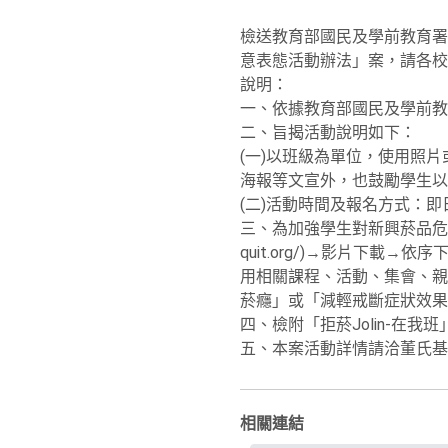
檢送教育部國民及學前教育署與
意表態活動辦法」案，請各校
說明：
一、依據教育部國民及學前教育署
二、旨揭活動說明如下：
(一)以班級為單位，使用照片
海報等文宣外，也鼓勵學生以
(二)活動時間及報名方式：即日起至1
三、為加強學生對新興菸品危害認
quit.org/)→影片下載
用相關課程、活動、集會、親
菸癮」或「減輕戒斷症狀效果
四、檢附「拒菸Jolin-在我
五、本案活動詳情請洽董氏基金會聯
相關連結