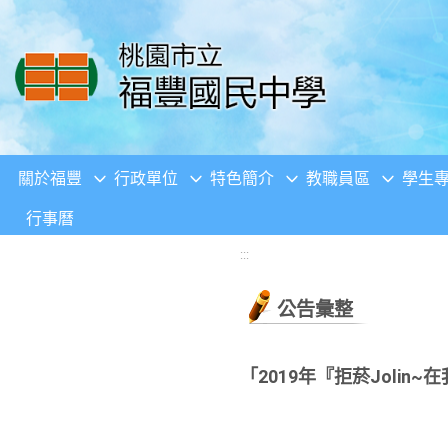
移至網頁之主要內容區位置
關於福豐
行政單位
特色簡介
教職員區
學生
行事曆
:::
公告彙整
「2019年『拒菸Joli