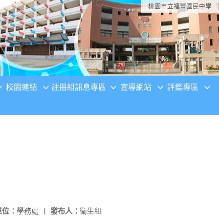
桃園市立福豐國民中學
校園連結
註冊組訊息專區
宣導網站
評鑑專區
單位：
學務處
|
發布人：
衛生組