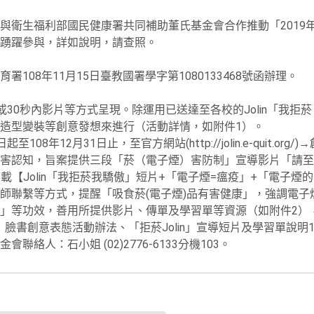
衛生福利部國民健康署共同補助董氏基金會合作推動「2019年『
踴躍參與，詳如說明，請查照。
108年11月15日臺教國署學字第1080133468號函辦理。
或30秒內影片等方式呈現。除運用已送達至各校的Jolin「我
造型變裝等創意發想來進行（活動詳情，如附件1）。
08年12月31日止，至官方網站(http://jolin.e-quit.or
知，旨案提供三段「菸（電子煙）害防制」宣導影片「請至官方網站(htt
→依序下載【Jolin「我拒菸我驕傲」短片+「電子煙=瘟疫」+「電子
師聯繫等方式，提醒「吸食菸(電子煙)品有害健康」，強調電子
」等功效，善用所提供影片、傳單及學習單等資源（如附件2）
班」臉書創意表態活動辦法、「拒菸Jolin」宣導短片及學習單說明
絡人：石小姐 (02)2776-6133分機103。