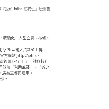
拒菸Jolin~在我班』臉書創
拒菸，我驕傲」人型立牌、布條、
g/)→創意PK→輸入資料並上傳。
p://jolin.e-
煙的背後靈1-4」】」，請各校利
煙並無「幫助戒菸」、「減少
，廣為宣導與運用。
1份。